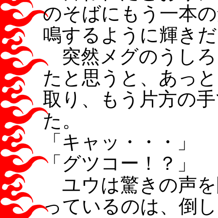
のそばにもう一本の
鳴するように輝きだ
突然メグのうしろ
たと思うと、あっと
取り、もう片方の手
た。
「キャッ・・・」
「グツコー！？」
ユウは驚きの声を
っているのは、倒し