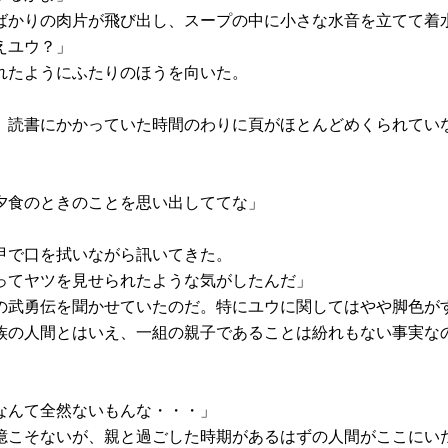
かりの肉片が飛び出し、スープの中に小さな水音を立てて着
えユウ？」
れたようにふたりのほうを向いた。
読書にかかっていた時間のわりに頁がほとんどめくられてい
夕食のときのことを思い出しててな」
甲で口を拭いながら訊いてきた。
ってヤツを見せられたような気がしたんだ」
武勇伝を聞かせていたのだ。特にユウに関してはやや脚色が
族の人間とはいえ、一組の親子であることは紛れもない事実な
なんて全然ないもんな・・・」
こそないが、親と過ごした時期があるはずの人間がここにい