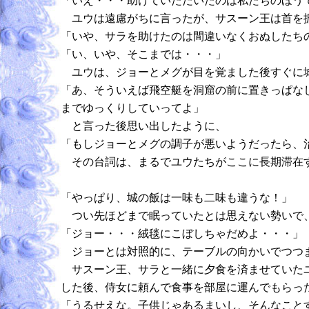
「いえ・・・助けていただいたのは私たちのほう
ユウは遠慮がちに言ったが、サスーン王は首を
「いや、サラを助けたのは間違いなくおぬしたち
「い、いや、そこまでは・・・」
ユウは、ジョーとメグが目を覚ました後すぐに城
「あ、そういえば飛空艇を洞窟の前に置きっぱな
までゆっくりしていってよ」
と言った後思い出したように、
「もしジョーとメグの調子が悪いようだったら、
その台詞は、まるでユウたちがここに長期滞在す
「やっぱり、城の飯は一味も二味も違うな！」
つい先ほどまで眠っていたとは思えない勢いで
「ジョー・・・絨毯にこぼしちゃだめよ・・・」
ジョーとは対照的に、テーブルの向かいでつつ
サスーン王、サラと一緒に夕食を済ませていたユ
した後、侍女に頼んで食事を部屋に運んでもらっ
「うるせえな。子供じゃあるまいし、そんなこと