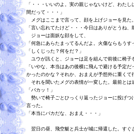
「・・・いいのよ。実の親じゃないけど、わたし
間だって・・・」
メグはここまで言って、顔を上げジョーを見た
「言い忘れてたけど・・・今日はありがとうね、
ジョーは面妖な顔をして、
「何急にあらたまってるんだよ。火傷ならもうす
「しくじった？何をだ？」
ユウが訊くと、ジョーは足を組んで前後に椅子
「いやな、本当はあの後横に飛んで避ける予定だ
かったのかな？それか、おまえが予想外に重くて
それを聞いたメグの表情が一変した。最前とは違
「バカッ！」
勢いで椅子ごとひっくり返ったジョーに投げつけ
言った。
「本当にバカだな、おまえ・・・」
翌日の昼、飛空艇と兵士が城に帰還した。すぐさ