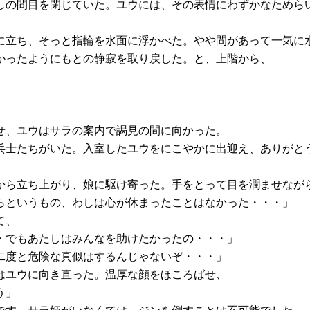
の間目を閉じていた。ユウには、その表情にわずかなためら
立ち、そっと指輪を水面に浮かべた。やや間があって一気に
かったようにもとの静寂を取り戻した。と、上階から、
せ、ユウはサラの案内で謁見の間に向かった。
士たちがいた。入室したユウをにこやかに出迎え、ありがと
ら立ち上がり、娘に駆け寄った。手をとって目を潤ませなが
らというもの、わしは心が休まったことはなかった・・・」
て、
・でもあたしはみんなを助けたかったの・・・」
二度と危険な真似はするんじゃないぞ・・・」
はユウに向き直った。温厚な顔をほころばせ、
う」