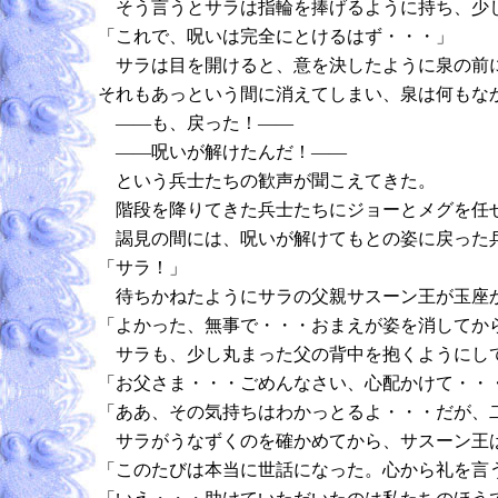
そう言うとサラは指輪を捧げるように持ち、少し
「これで、呪いは完全にとけるはず・・・」
サラは目を開けると、意を決したように泉の前に
それもあっという間に消えてしまい、泉は何もな
――も、戻った！――
――呪いが解けたんだ！――
という兵士たちの歓声が聞こえてきた。
階段を降りてきた兵士たちにジョーとメグを任
謁見の間には、呪いが解けてもとの姿に戻った兵
「サラ！」
待ちかねたようにサラの父親サスーン王が玉座か
「よかった、無事で・・・おまえが姿を消してか
サラも、少し丸まった父の背中を抱くようにし
「お父さま・・・ごめんなさい、心配かけて・・
「ああ、その気持ちはわかっとるよ・・・だが、
サラがうなずくのを確かめてから、サスーン王
「このたびは本当に世話になった。心から礼を言