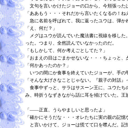
文句を言いかけたジョーの口から、今頬張ったば
「ああもう・・・それだから言いたくなるの！ね
急に名前を呼ばれて、我に返ったユウは、弾か
「え、何だ？」
メグはユウが読んでいた魔法書に視線を移した。
った。つまり、全然読んでいなかったのだ。
「もしかして、何か考えごとしてた？」
「おまえの目はごまかせないな・・・ちょっと、
「何かあったのか？」
いつの間にか食事を終えていたジョーが、手の
「そんな大げさなことじゃない。『親子の対話』
食事中ずっと、サラはサスーン王に、ユウたちの
み、時折うなずきながら話に耳を傾けていた。王
「――正直、うらやましいと思ったよ」
「確かにそうだな・・・オレたちに実の親の記憶
と言いかけて、ジョーは慌てて口を噤んだ。記憶