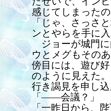
たせいで、インビ
感じてしまったの
「じゃ、さっさと
ンとやらを手に入
ジョーが城門に
ウとメグもそのあ
傍目には、遊び好
のように見えた。
行き謁見を申し込
「――会議？」
「一昨日から、陛