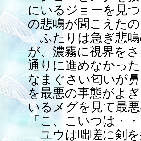
にいるジョーを見つ
の悲鳴が聞こえたの
ふたりは急ぎ悲鳴
が、濃霧に視界をさ
通りに進めなかった
なまぐさい匂いが鼻
を最悪の事態がよぎ
いるメグを見て最悪
「こ、こいつは・・
ユウは咄嗟に剣を