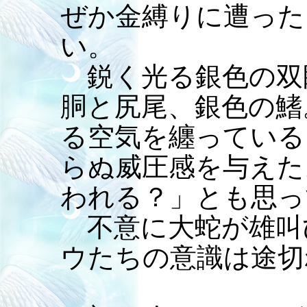
ぜか金縛りに遭った
い。
鋭く光る銀色の双
胴と尻尾、銀色の鰭
る空気を纏っている
らぬ威圧感を与えた
われる？」とも思っ
不意に大蛇が雄叫
ウたちの意識は途切