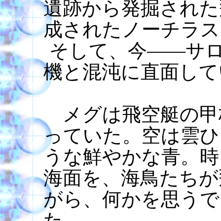
遺跡から発掘された
成されたノーチラス
そして、今――サ
機と混沌に直面して
メグは飛空艇の甲
っていた。空は雲ひ
うな鮮やかな青。時
海面を、海鳥たちが
がら、何かを思うで
た。