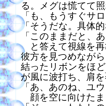
る。メグは慌てて照
「も、もうすぐサロ
「そうだな。具体的
「このままだと、あ
と答えて視線を再
彼方を見つめながら
結ったリボンをほど
が風に波打ち、肩を
「あ、あのね、ユウ
顔を空に向けたま