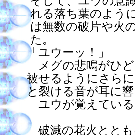
そして、ユウの意
れる落ち葉のよう
は無数の破片や火
た。
「ユウーッ！」
メグの悲鳴がひど
被せるようにさらに
と裂ける音が耳に響
ユウが覚えている
破滅の花火ととも