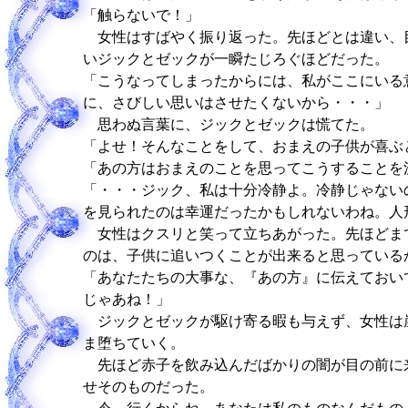
「触らないで！」
女性はすばやく振り返った。先ほどとは違い、
いジックとゼックが一瞬たじろぐほどだった。
「こうなってしまったからには、私がここにいる
に、さびしい思いはさせたくないから・・・」
思わぬ言葉に、ジックとゼックは慌てた。
「よせ！そんなことをして、おまえの子供が喜ぶ
「あの方はおまえのことを思ってこうすることを
「・・・ジック、私は十分冷静よ。冷静じゃない
を見られたのは幸運だったかもしれないわね。人
女性はクスリと笑って立ちあがった。先ほどま
のは、子供に追いつくことが出来ると思っている
「あなたたちの大事な、『あの方』に伝えておい
じゃあね！」
ジックとゼックが駆け寄る暇も与えず、女性は
ま堕ちていく。
先ほど赤子を飲み込んだばかりの闇が目の前に
せそのものだった。