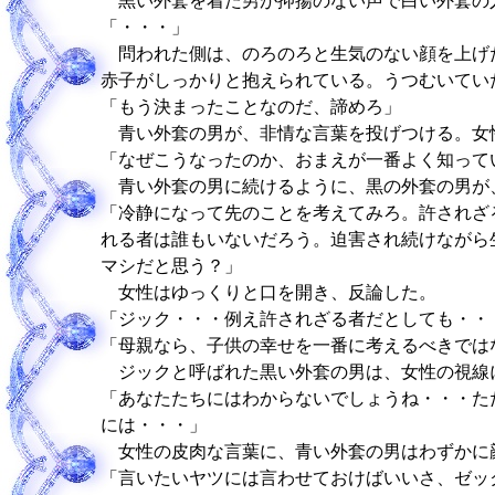
黒い外套を着た男が抑揚のない声で白い外套の
「・・・」
問われた側は、のろのろと生気のない顔を上げ
赤子がしっかりと抱えられている。うつむいてい
「もう決まったことなのだ、諦めろ」
青い外套の男が、非情な言葉を投げつける。女
「なぜこうなったのか、おまえが一番よく知って
青い外套の男に続けるように、黒の外套の男が
「冷静になって先のことを考えてみろ。許されざ
れる者は誰もいないだろう。迫害され続けながら
マシだと思う？」
女性はゆっくりと口を開き、反論した。
「ジック・・・例え許されざる者だとしても・・
「母親なら、子供の幸せを一番に考えるべきでは
ジックと呼ばれた黒い外套の男は、女性の視線
「あなたたちにはわからないでしょうね・・・た
には・・・」
女性の皮肉な言葉に、青い外套の男はわずかに
「言いたいヤツには言わせておけばいいさ、ゼッ